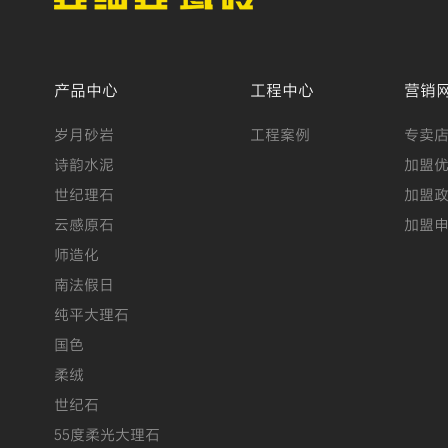
产品中心
工程中心
营销
岁月砂岩
工程案例
专卖
诗韵水泥
加盟
世纪理石
加盟
云感原石
加盟
师造化
南法假日
纯平大理石
国色
柔绒
世纪石
55度柔光大理石