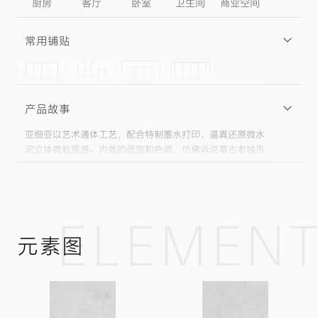
厨房
客厅
卧室
卫生间
商业空间
常用铺贴
产品故事
亚细亚以艺术通体工艺，配合特制墨水打印，逼真还原微水
泥立体微粒质感。内敛的低饱和色调，仿佛诉说着古老城市
科尔多瓦的遥远记忆，呈现经过时间洗 礼后的简素。让心灵
得到放松，给空间做减法。适合现代、诧寂、中式、欧式等
风格。
ELEMEN
元素图