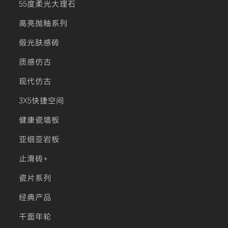
55度柔光大理石
高亮抛釉系列
缎光肤感砖
质感仿古
现代仿古
3X5快捷空间
健康瓷墙板
亚细亚岩板
止滑砖+
瓷片系列
经典产品
千面年轮