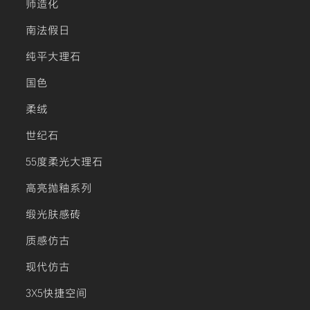
师造化
南法假日
纯平大理石
国色
柔绒
世纪石
55度柔光大理石
高亮抛釉系列
缎光肤感砖
质感仿古
现代仿古
3X5快捷空间