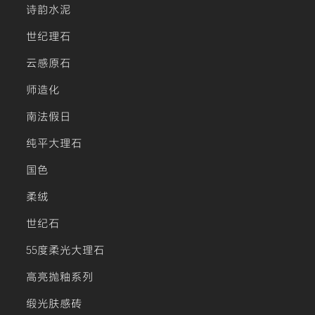
诗韵水泥
世纪理石
云感原石
师造化
南法假日
纯平大理石
国色
柔绒
世纪石
55度柔光大理石
高亮抛釉系列
缎光肤感砖