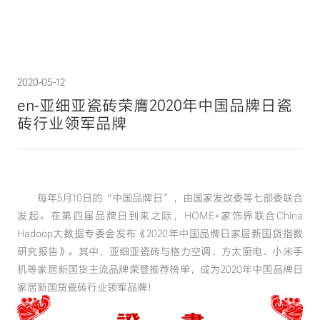
2020-05-12
en-亚细亚瓷砖荣膺2020年中国品牌日瓷
砖行业领军品牌
每年5月10日的“中国品牌日”，由国家发改委等七部委联合
发起。在第四届品牌日到来之际，HOME+家饰界联合China
Hadoop大数据专委会发布《2020年中国品牌日家居新国货指数
研究报告》。其中，亚细亚瓷砖与格力空调、方太厨电、小米手
机等家居新国货主流品牌荣登推荐榜单，成为2020年中国品牌日
家居新国货瓷砖行业领军品牌！